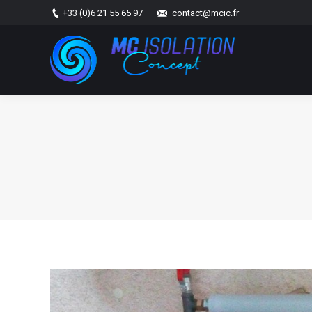
+33 (0)6 21 55 65 97
contact@mcic.fr
Vous êtes ici :