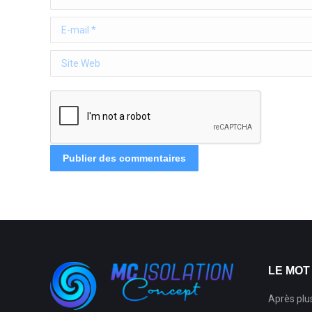
E-mail *
Site Web
Publier des commentaires
LE MOT
Après plu