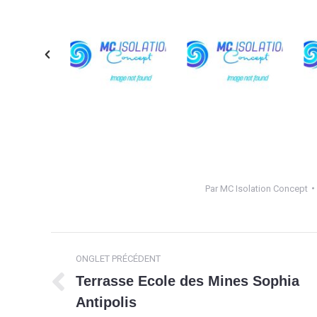
Par
MC Isolation Concept
Navigation
ONGLET PRÉCÉDENT
de
Terrasse Ecole des Mines Sophia
Onglet
Antipolis
commentaire
précédent