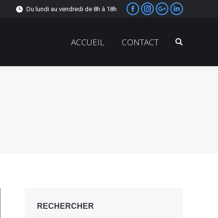
Du lundi au vendredi de 8h à 18h
Facebook
Instagram
Google+
LinkedIn
ACCUEIL
CONTACT
Search:
RECHERCHER